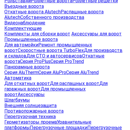
Рольставни
Роллетные ворота
Роллетные решетки
Въездные ворота
Откатные ворота Alutech
Распашные ворота
Alutech
Собственного производства
Видеонаблюдение
Комплектующие
Комплекты для сборки ворот
Аксессуары для ворот
Промышленные ворота
Для автомойки
Ремонт промышленных
ворот
Скоростные ворота TurboFlex
Для производств
и складов
Для СТО и автосервисов
Откатные
ворота
Серия ProPlus
Серия ProTrend
Панорамные ворота
Серия AluTherm
Серия AluPro
Серия AluTrend
Автоматика
Для откатных ворот
Для распашных ворот
Для
гаражных ворот
Для промышленных
ворот
Аксессуары
Шлагбаумы
Внешняя солнцезащита
Противопожарные ворота
Перегрузочная техника
Герметизаторы проема
Уравнительные
платформы
Перегрузочные площадки
Перегрузочные