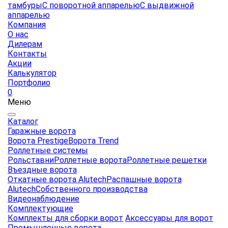
тамбуры
С поворотной аппарелью
С выдвижной
аппарелью
Компания
О нас
Дилерам
Контакты
Акции
Калькулятор
Портфолио
0
Меню
Каталог
Гаражные ворота
Ворота Prestige
Ворота Trend
Роллетные системы
Рольставни
Роллетные ворота
Роллетные решетки
Въездные ворота
Откатные ворота Alutech
Распашные ворота
Alutech
Собственного производства
Видеонаблюдение
Комплектующие
Комплекты для сборки ворот
Аксессуары для ворот
Промышленные ворота