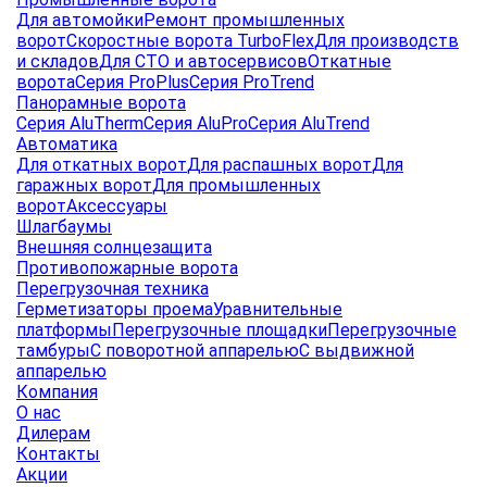
Для автомойки
Ремонт промышленных
ворот
Скоростные ворота TurboFlex
Для производств
и складов
Для СТО и автосервисов
Откатные
ворота
Серия ProPlus
Серия ProTrend
Панорамные ворота
Серия AluTherm
Серия AluPro
Серия AluTrend
Автоматика
Для откатных ворот
Для распашных ворот
Для
гаражных ворот
Для промышленных
ворот
Аксессуары
Шлагбаумы
Внешняя солнцезащита
Противопожарные ворота
Перегрузочная техника
Герметизаторы проема
Уравнительные
платформы
Перегрузочные площадки
Перегрузочные
тамбуры
С поворотной аппарелью
С выдвижной
аппарелью
Компания
О нас
Дилерам
Контакты
Акции