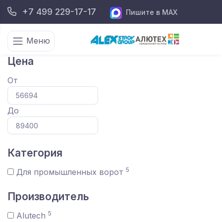
+7 499 229-17-17
Пишите в MAX
Меню
Цена
От
До
Категория
5
Для промышленных ворот
Производитель
5
Alutech