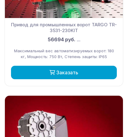
Привод для промышленных ворот TARGO TR-
3531-230KIT
56694 руб.
...
Максимальный вес автоматизируемых ворот: 180
кг, Мощность: 750 Вт, Степень защиты: IP65
Заказать