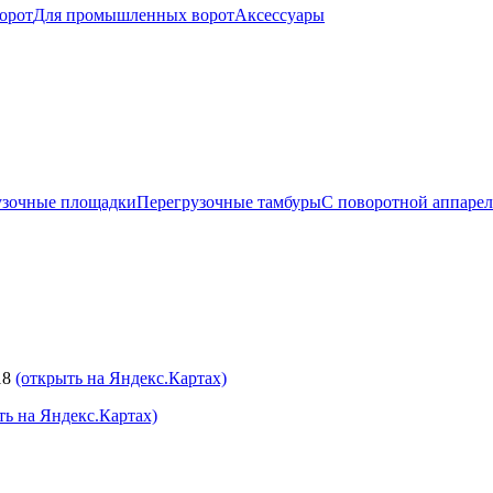
орот
Для промышленных ворот
Аксессуары
узочные площадки
Перегрузочные тамбуры
С поворотной аппаре
18
(открыть на Яндекс.Картах)
ть на Яндекс.Картах)