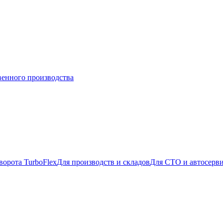
венного производства
ворота TurboFlex
Для производств и складов
Для СТО и автосерв