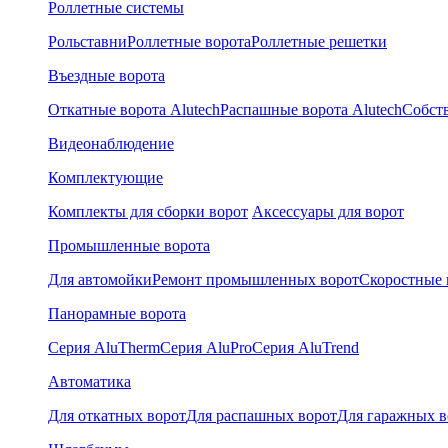
Роллетные системы
Рольставни
Роллетные ворота
Роллетные решетки
Въездные ворота
Откатные ворота Alutech
Распашные ворота Alutech
Собст
Видеонаблюдение
Комплектующие
Комплекты для сборки ворот
Аксессуары для ворот
Промышленные ворота
Для автомойки
Ремонт промышленных ворот
Скоростные 
Панорамные ворота
Серия AluTherm
Серия AluPro
Серия AluTrend
Автоматика
Для откатных ворот
Для распашных ворот
Для гаражных в