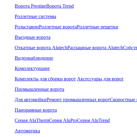
Ворота Prestige
Ворота Trend
Роллетные системы
Рольставни
Роллетные ворота
Роллетные решетки
Въездные ворота
Откатные ворота Alutech
Распашные ворота Alutech
Собст
Видеонаблюдение
Комплектующие
Комплекты для сборки ворот
Аксессуары для ворот
Промышленные ворота
Для автомойки
Ремонт промышленных ворот
Скоростные 
Панорамные ворота
Серия AluTherm
Серия AluPro
Серия AluTrend
Автоматика