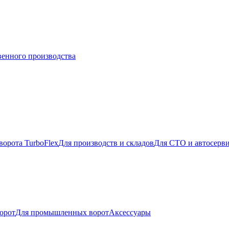
венного производства
ворота TurboFlex
Для производств и складов
Для СТО и автосерв
орот
Для промышленных ворот
Аксессуары