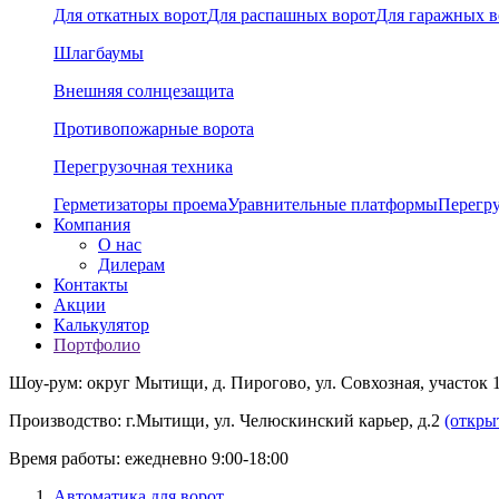
Для откатных ворот
Для распашных ворот
Для гаражных в
Шлагбаумы
Внешняя солнцезащита
Противопожарные ворота
Перегрузочная техника
Герметизаторы проема
Уравнительные платформы
Перегр
Компания
О нас
Дилерам
Контакты
Акции
Калькулятор
Портфолио
Шоу-рум: округ Мытищи, д. Пирогово, ул. Совхозная, участок 
Производство: г.Мытищи, ул. Челюскинский карьер, д.2
(откры
Время работы: ежедневно 9:00-18:00
Автоматика для ворот