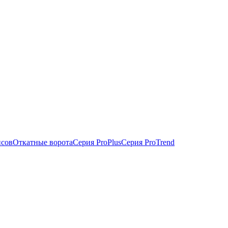
исов
Откатные ворота
Серия ProPlus
Серия ProTrend