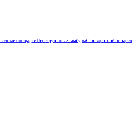
узочные площадки
Перегрузочные тамбуры
С поворотной аппаре