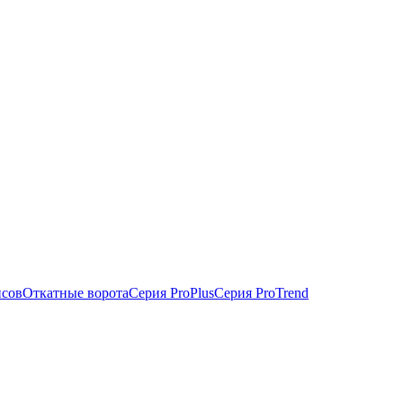
исов
Откатные ворота
Серия ProPlus
Серия ProTrend