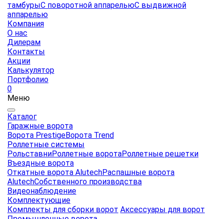
тамбуры
С поворотной аппарелью
С выдвижной
аппарелью
Компания
О нас
Дилерам
Контакты
Акции
Калькулятор
Портфолио
0
Меню
Каталог
Гаражные ворота
Ворота Prestige
Ворота Trend
Роллетные системы
Рольставни
Роллетные ворота
Роллетные решетки
Въездные ворота
Откатные ворота Alutech
Распашные ворота
Alutech
Собственного производства
Видеонаблюдение
Комплектующие
Комплекты для сборки ворот
Аксессуары для ворот
Промышленные ворота