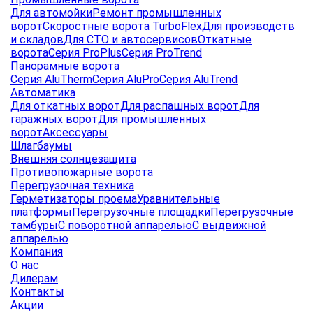
Для автомойки
Ремонт промышленных
ворот
Скоростные ворота TurboFlex
Для производств
и складов
Для СТО и автосервисов
Откатные
ворота
Серия ProPlus
Серия ProTrend
Панорамные ворота
Серия AluTherm
Серия AluPro
Серия AluTrend
Автоматика
Для откатных ворот
Для распашных ворот
Для
гаражных ворот
Для промышленных
ворот
Аксессуары
Шлагбаумы
Внешняя солнцезащита
Противопожарные ворота
Перегрузочная техника
Герметизаторы проема
Уравнительные
платформы
Перегрузочные площадки
Перегрузочные
тамбуры
С поворотной аппарелью
С выдвижной
аппарелью
Компания
О нас
Дилерам
Контакты
Акции