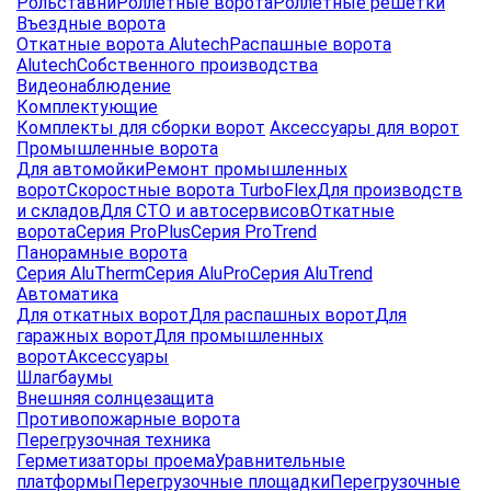
Рольставни
Роллетные ворота
Роллетные решетки
Въездные ворота
Откатные ворота Alutech
Распашные ворота
Alutech
Собственного производства
Видеонаблюдение
Комплектующие
Комплекты для сборки ворот
Аксессуары для ворот
Промышленные ворота
Для автомойки
Ремонт промышленных
ворот
Скоростные ворота TurboFlex
Для производств
и складов
Для СТО и автосервисов
Откатные
ворота
Серия ProPlus
Серия ProTrend
Панорамные ворота
Серия AluTherm
Серия AluPro
Серия AluTrend
Автоматика
Для откатных ворот
Для распашных ворот
Для
гаражных ворот
Для промышленных
ворот
Аксессуары
Шлагбаумы
Внешняя солнцезащита
Противопожарные ворота
Перегрузочная техника
Герметизаторы проема
Уравнительные
платформы
Перегрузочные площадки
Перегрузочные