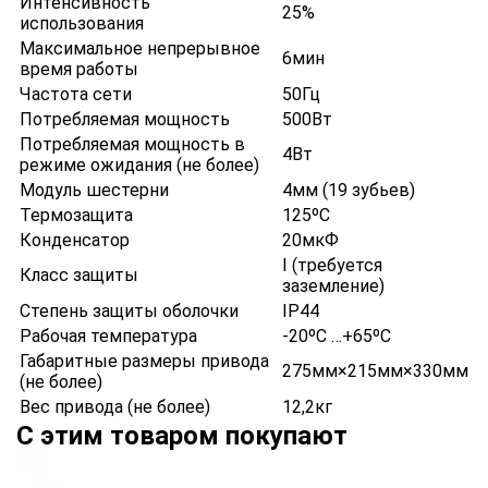
Интенсивность
25%
использования
Максимальное непрерывное
6мин
время работы
Частота сети
50Гц
Потребляемая мощность
500Вт
Потребляемая мощность в
4Вт
режиме ожидания (не более)
Модуль шестерни
4мм (19 зубьев)
Термозащита
125ºС
Конденсатор
20мкФ
I (требуется
Класс защиты
заземление)
Степень защиты оболочки
IP44
Рабочая температура
-20ºС …+65ºС
Габаритные размеры привода
275мм×215мм×330мм
(не более)
Вес привода (не более)
12,2кг
С этим товаром покупают