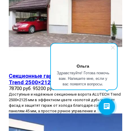
Ольга
Здравствуйте! Готова помочь
Секционные гаражные ворота ALUTECH
вам. Напишите мне, если у
Trend 2500×2125 мм
вас появятся вопросы.
78700 руб.
95200 руб.
Доступные и надёжные секционные ворота ALUTECH Trend
2500×2125 мм в эффектном цвете «золотой дуб» украсят
фасад и защитят гараж от холода благодаря сэндвич-
панелям 45 мм, а простое ручное управление и...