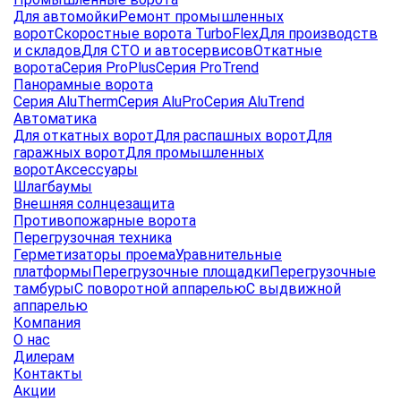
Для автомойки
Ремонт промышленных
ворот
Скоростные ворота TurboFlex
Для производств
и складов
Для СТО и автосервисов
Откатные
ворота
Серия ProPlus
Серия ProTrend
Панорамные ворота
Серия AluTherm
Серия AluPro
Серия AluTrend
Автоматика
Для откатных ворот
Для распашных ворот
Для
гаражных ворот
Для промышленных
ворот
Аксессуары
Шлагбаумы
Внешняя солнцезащита
Противопожарные ворота
Перегрузочная техника
Герметизаторы проема
Уравнительные
платформы
Перегрузочные площадки
Перегрузочные
тамбуры
С поворотной аппарелью
С выдвижной
аппарелью
Компания
О нас
Дилерам
Контакты
Акции