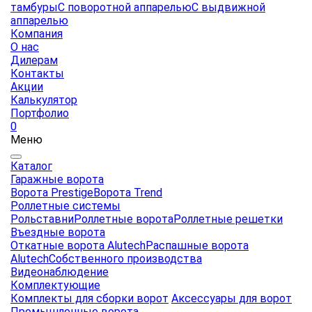
тамбуры
С поворотной аппарелью
С выдвижной
аппарелью
Компания
О нас
Дилерам
Контакты
Акции
Калькулятор
Портфолио
0
Меню
Каталог
Гаражные ворота
Ворота Prestige
Ворота Trend
Роллетные системы
Рольставни
Роллетные ворота
Роллетные решетки
Въездные ворота
Откатные ворота Alutech
Распашные ворота
Alutech
Собственного производства
Видеонаблюдение
Комплектующие
Комплекты для сборки ворот
Аксессуары для ворот
Промышленные ворота