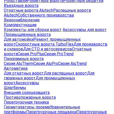
Рольставни
Роллетные ворота
Роллетные решетки
Въездные ворота
Откатные ворота Alutech
Распашные ворота
Alutech
Собственного производства
Видеонаблюдение
Комплектующие
Комплекты для сборки ворот
Аксессуары для ворот
Промышленные ворота
Для автомойки
Ремонт промышленных
ворот
Скоростные ворота TurboFlex
Для производств
и складов
Для СТО и автосервисов
Откатные
ворота
Серия ProPlus
Серия ProTrend
Панорамные ворота
Серия AluTherm
Серия AluPro
Серия AluTrend
Автоматика
Для откатных ворот
Для распашных ворот
Для
гаражных ворот
Для промышленных
ворот
Аксессуары
Шлагбаумы
Внешняя солнцезащита
Противопожарные ворота
Перегрузочная техника
Герметизаторы проема
Уравнительные
платформы
Перегрузочные площадки
Перегрузочные