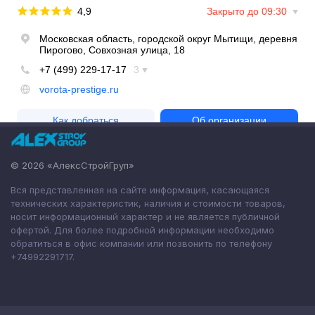
© 2026 «АлексСтройГруп»
Вся представленная на сайте информация, касающаяся
технических характеристик, наличия и стоимости товаров,
носит информационный характер и не является публичной
офертой. Для более подробной информации необходимо
обратиться в офис компании или позвонить по телефону
+74992291717.