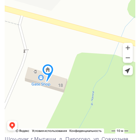
Шоу-рум: г.Мытищи, д. Пирогово, ул. Совхозная,