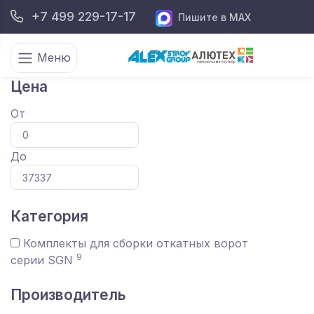
+7 499 229-17-17
Пишите в MAX
Меню
Цена
От
До
Категория
Комплекты для сборки откатных ворот
9
серии SGN
Производитель