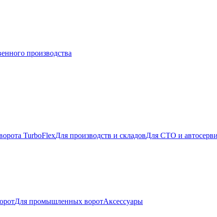
венного производства
ворота TurboFlex
Для производств и складов
Для СТО и автосерв
орот
Для промышленных ворот
Аксессуары