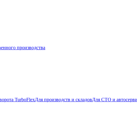
венного производства
ворота TurboFlex
Для производств и складов
Для СТО и автосерв