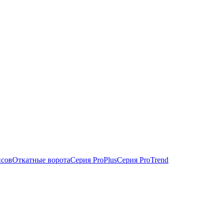
исов
Откатные ворота
Серия ProPlus
Серия ProTrend