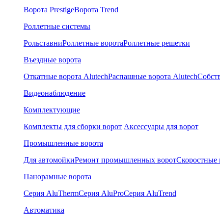
Ворота Prestige
Ворота Trend
Роллетные системы
Рольставни
Роллетные ворота
Роллетные решетки
Въездные ворота
Откатные ворота Alutech
Распашные ворота Alutech
Собст
Видеонаблюдение
Комплектующие
Комплекты для сборки ворот
Аксессуары для ворот
Промышленные ворота
Для автомойки
Ремонт промышленных ворот
Скоростные 
Панорамные ворота
Серия AluTherm
Серия AluPro
Серия AluTrend
Автоматика