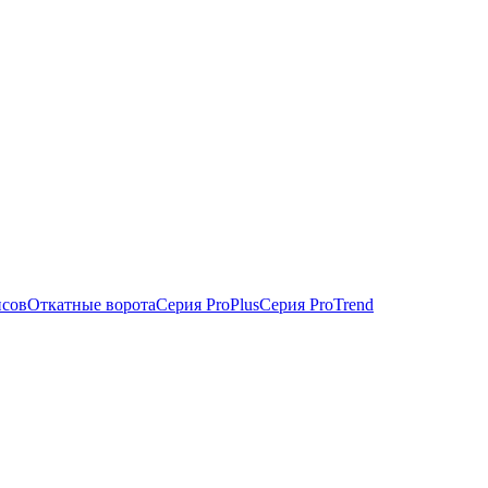
исов
Откатные ворота
Серия ProPlus
Серия ProTrend