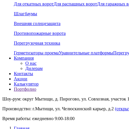
Для откатных ворот
Для распашных ворот
Для гаражных в
Шлагбаумы
Внешняя солнцезащита
Противопожарные ворота
Перегрузочная техника
Герметизаторы проема
Уравнительные платформы
Перегр
Компания
О нас
Дилерам
Контакты
Акции
Калькулятор
Портфолио
Шоу-рум: округ Мытищи, д. Пирогово, ул. Совхозная, участок 
Производство: г.Мытищи, ул. Челюскинский карьер, д.2
(откры
Время работы: ежедневно 9:00-18:00
Главная