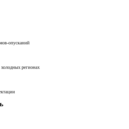
емов-опусканий
в холодных регионах
ектации
ь