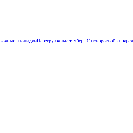
узочные площадки
Перегрузочные тамбуры
С поворотной аппаре