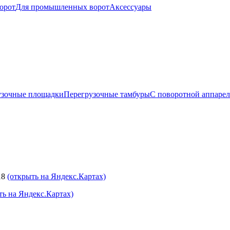
орот
Для промышленных ворот
Аксессуары
узочные площадки
Перегрузочные тамбуры
С поворотной аппаре
18
(открыть на Яндекс.Картах)
ть на Яндекс.Картах)