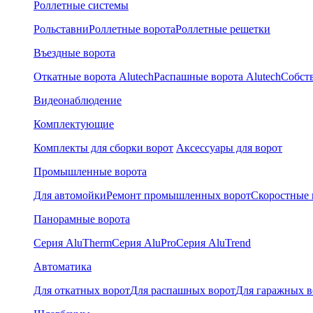
Роллетные системы
Рольставни
Роллетные ворота
Роллетные решетки
Въездные ворота
Откатные ворота Alutech
Распашные ворота Alutech
Собст
Видеонаблюдение
Комплектующие
Комплекты для сборки ворот
Аксессуары для ворот
Промышленные ворота
Для автомойки
Ремонт промышленных ворот
Скоростные 
Панорамные ворота
Серия AluTherm
Серия AluPro
Серия AluTrend
Автоматика
Для откатных ворот
Для распашных ворот
Для гаражных в