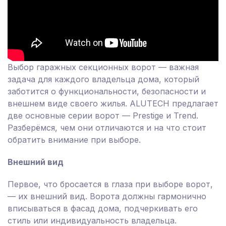
Выбор гаражных секционных ворот — важная
задача для каждого владельца дома, который
заботится о функциональности, безопасности и
внешнем виде своего жилья. ALUTECH предлагает
две основные серии ворот — Prestige и Trend.
Разберёмся, чем они отличаются и на что стоит
обратить внимание при выборе.
Внешний вид
Первое, что бросается в глаза при выборе ворот,
— их внешний вид. Ворота должны гармонично
вписываться в фасад дома, подчеркивать его
стиль или индивидуальность владельца.